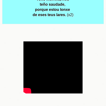
teño saudade,
porque estou lonxe
de eses teus lares.
(x2)