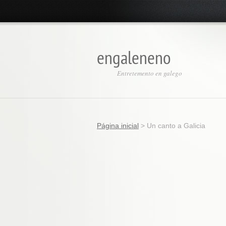
engaleneno
Entretemento en galego
Página inicial
>
Un canto a Galicia