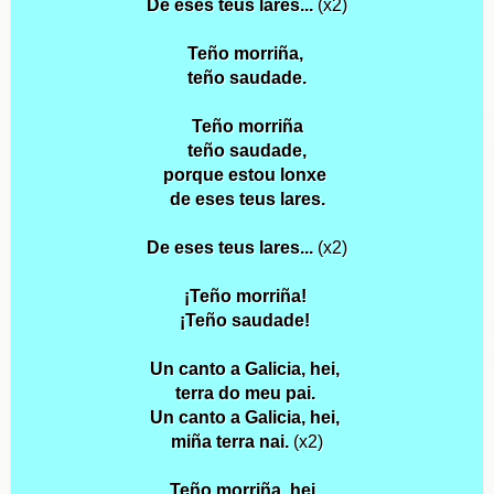
De eses teus lares...
(x2)
Teño morriña,
teño saudade.
Teño morriña
teño saudade,
porque estou lonxe
de eses teus lares.
De eses teus lares...
(x2)
¡Teño morriña!
¡Teño saudade!
Un canto a Galicia, hei,
terra do meu pai.
Un canto a Galicia, hei,
miña terra nai.
(x2)
Teño morriña, hei,